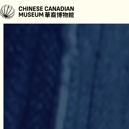
跳
至
主
要
內
容