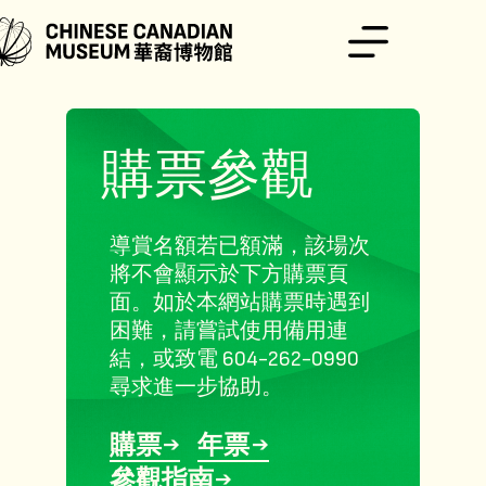
跳
至
主
要
內
容
購票參觀
導賞名額若已額滿，該場次
將不會顯示於下方購票頁
面。如於本網站購票時遇到
困難，請嘗試使用備用連
結，或致電 604-262-0990
尋求進一步協助。
購票
年票
參觀指南