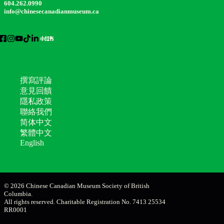
604.262.0990
info@chinesecanadianmuseum.ca
撰寫評論
意見回饋
隱私政策
聯絡我們
简体中文
繁體中文
English
© 2026 Chinese Canadian Museum Society of British
Columbia.
All rights reserved. Charitable Registration No. 7413 25534
RR0001