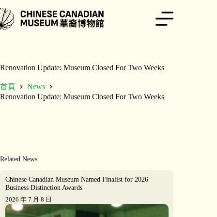
跳
至
主
要
內
容
Renovation Update: Museum Closed For Two Weeks
首頁
News
Renovation Update: Museum Closed For Two Weeks
Related News
Chinese Canadian Museum Named Finalist for 2026
Business Distinction Awards
2026 年 7 月 8 日