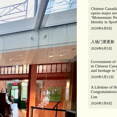
Chinese Canad
opens major new
‘Momentum: Po
Identity in Sport
2026年6月9日
入场门票更新
2026年6月5日
Government of 
in Chinese Cana
and heritage in
2026年5月12日
A Lifetime of H
Congratulations
Lim
2026年5月6日