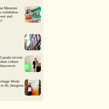
ian Museum
 exhibition
wer and
s’
Canada invests
dian culture
 Vancouver
eritage Work:
 to Dr. Imogene