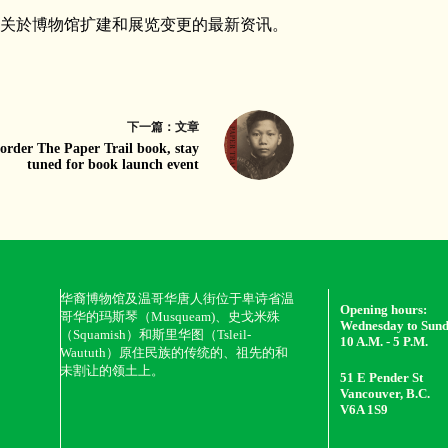
关於博物馆扩建和展览变更的最新资讯。
下一篇：
文章
order The Paper Trail book, stay
tuned for book launch event
华裔博物馆及温哥华唐人街位于卑诗省温
Opening hours:
哥华的玛斯琴（Musqueam)、史戈米殊
Wednesday to Sun
（Squamish）和斯里华图（Tsleil-
10 A.M. - 5 P.M.
Waututh）原住民族的传统的、祖先的和
未割让的领土上。
51 E Pender St
Vancouver, B.C.
V6A 1S9