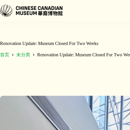
跳
至
内
容
Renovation Update: Museum Closed For Two Weeks
首页
未分类
Renovation Update: Museum Closed For Two We