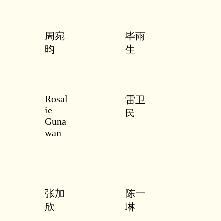
周宛
毕雨
昀
生
Rosal
雷卫
ie
民
Guna
wan
张加
陈一
欣
琳