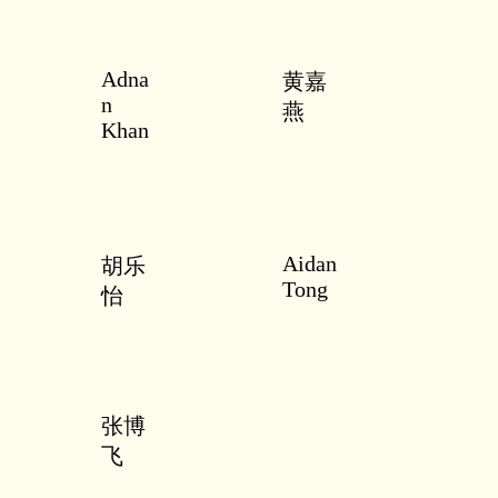
Adna
黄嘉
n
燕
Khan
Aidan
胡乐
Tong
怡
张博
飞