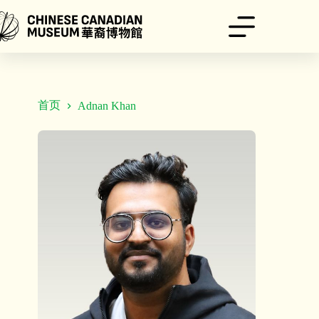
跳
至
内
容
首页
Adnan Khan