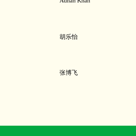
Adnan Khan
胡乐怡
张博飞