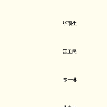
毕雨生
雷卫民
陈一琳