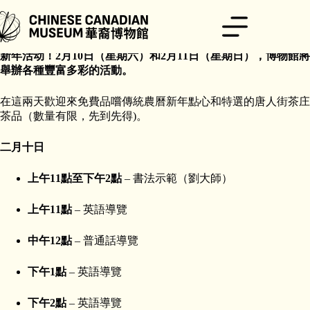
跳
至
主
與博物館一起歡慶龍年，這是我們在永生號大樓舉辦的第一場迎
要
新年活动！2月10日（星期六）和2月11日（星期日），博物館將
內
舉辦各種豐富多彩的活動。
容
在這兩天歡迎來免費品嚐傳統農曆新年點心和特選的唐人街茶庄
茶品（數量有限，先到先得)。
二月十日
上午11點至下午2點
– 書法示範（劉大師）
上午11點
– 英語導覽
中午12點
– 普通話導覽
下午1點
– 英語導覽
下午2點
– 英語導覽