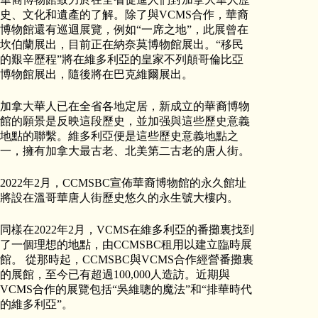
史、文化和遺產的了解。除了與VCMS合作，華裔
博物館還有巡迴展覽，例如“一席之地”，此展曾在
坎伯蘭展出，目前正在納奈莫博物館展出。“移民
的艱辛歷程”將在維多利亞的皇家不列顛哥倫比亞
博物館展出，隨後將在巴克維爾展出。
加拿大華人已在全省各地定居，新成立的華裔博物
館的願景是反映這段歷史，並加强與這些歷史意義
地點的聯繫。維多利亞便是這些歷史意義地點之
一，擁有加拿大最古老、北美第二古老的唐人街。
2022年2月，CCMSBC宣佈華裔博物館的永久館址
將設在溫哥華唐人街歷史悠久的永生號大樓内。
同樣在2022年2月，VCMS在維多利亞的番攤裏找到
了一個理想的地點，由CCMSBC租用以建立臨時展
館。 從那時起，CCMSBC與VCMS合作經營番攤裏
的展館，至今已有超過100,000人造訪。近期與
VCMS合作的展覽包括“吳維聰的魔法”和“排華時代
的維多利亞”。