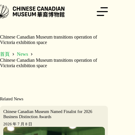
跳
至
主
要
內
容
Chinese Canadian Museum transitions operation of
Victoria exhibition space
首頁
News
Chinese Canadian Museum transitions operation of
Victoria exhibition space
Related News
Chinese Canadian Museum Named Finalist for 2026
Business Distinction Awards
2026 年 7 月 8 日