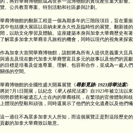
的，將對華裔博物館成為世界一流博物館的實現產生重大影響。
覽、公共教育專案、特別活動和社區參與計劃。
華裔博物館的翻新工程是一個為期多年的三階段項目，旨在重振並
其中包括擴大展區以容納未來永久性及臨時性的展覽。翻新後的
間，以助文化學習及體驗。這座建築本身與加拿大華裔歷史有著
了解眾多加拿大華裔非凡旅程的機會，同時以現代的視角來探索
作為加拿大首間華裔博物館，該館將為所有人提供意義重大且具
與過去及現在數代加拿大華裔豐富且多元的故事以及他們的貢獻
的目標是培養及促進尊重、理解、包容和合作，並成為一處人們
關係的空間。
華裔博物館的全國性盛大開幕展覽《
尋影覓跡: 1923排華法案
》，
將於7月1日開展，以紀念《
華人移民法案
》自1923年被立法以
弱勢群體和被遺忘人士在內的華裔移民，在繁瑣的官僚體制和歧
上體現的堅毅和頑強，同時還展示了他們的文化遺產以及他們犧
這一過往不為眾多加拿大人所知，而這個展覽正是對這段歷史的
貢獻的加拿大華裔致以敬意。