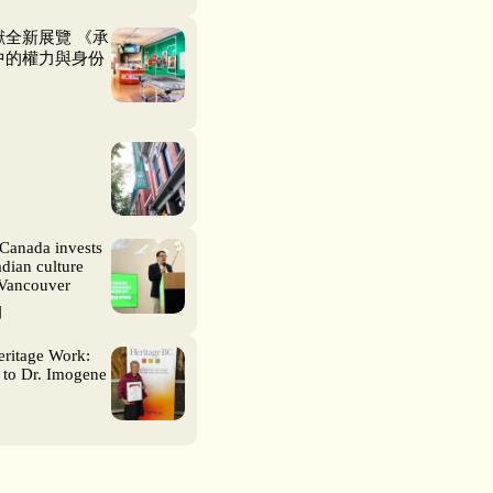
全新展覽 《承
中的權力與身份
Canada invests
dian culture
 Vancouver
日
eritage Work:
 to Dr. Imogene