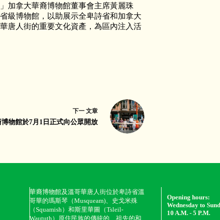
」加拿大華裔博物館董事會主席黃麗珠
野的省級博物館，以助展示全卑詩省和加拿大
華唐人街的重要文化資產，為區內注入活
下一
文章
裔博物館於7月1日正式向公眾開放
華裔博物館及溫哥華唐人街位於卑詩省溫
Opening hours:
哥華的瑪斯琴（Musqueam)、史戈米殊
Wednesday to Sun
（Squamish）和斯里華圖（Tsleil-
10 A.M. - 5 P.M.
Waututh）原住民族的傳統的、祖先的和