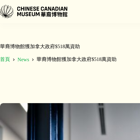
跳
至
主
要
內
容
華裔博物館獲加拿大政府$518萬資助
首頁
華裔博物館獲加拿大政府$518萬資助
News