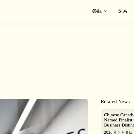
參觀
探索
Related News
Chinese Canad
Named Finalist 
Business Distin
2026 年 7 月 8 日