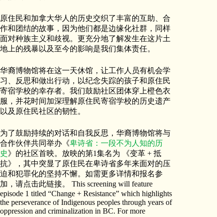
原住民和加拿大华人的历史交织了丰富的互助、合
作和团结的故事，因为他们都是边缘化社群，同样
面对种族主义和歧视。更充分地了解发生在这片土
地上的残暴以及至今的影响是我们集体责任。
华裔博物馆将在这一天休馆，让工作人员有机会学
习、反思和做出行动，以纪念失踪的孩子和原住民
寄宿学校的幸存者。我们鼓励社区团体穿上橙色衣
服，并花时间加深理解原住民寄宿学校的历史遗产
以及原住民社区的韧性。
为了鼓励持续的对话和自我反思，华裔博物馆将与
合作伙伴共同举办《
卑诗省：一段不为人知的历
史
》的社区首映。放映的第1集名为 《变革 + 抵
抗》，其中突显了原住民在卑诗省多年来面对的压
迫和犯罪化的坚持不懈。如需更多详情和报名参
加，请点击此链接。 This screening will feature
episode 1 titled “Change + Resistance” which highlights
the perseverance of Indigenous peoples through years of
oppression and criminalization in BC. For more