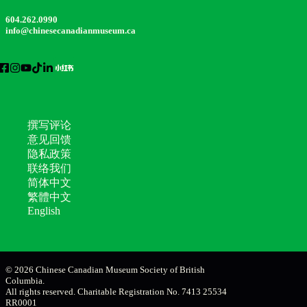
604.262.0990
info@chinesecanadianmuseum.ca
撰写评论
意见回馈
隐私政策
联络我们
简体中文
繁體中文
English
© 2026 Chinese Canadian Museum Society of British
Columbia.
All rights reserved. Charitable Registration No. 7413 25534
RR0001