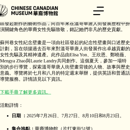
跳
至
主
誠摯邀請您一同欣賞新揭幕的蘇州巷女性紀念壁畫——這件由社
要
區發起創作的藝術作品，向百年來在溫哥華唐人街發展歷程中扮
內
演關鍵角色的華裔女性先驅致敬，銘記她們非凡的歷史貢獻。
容
蘇州巷女性紀念壁畫是一項由社區發起的紀念性壁畫與口述歷史
計劃，旨在頌揚過去百年來對溫哥華唐人街發展作出卓越貢獻的
女性先驅及其精神遺產。此作品由Elisa Yon、王欣恩、鄭曉薇、
Mengya Zhao與Laurie Landry共同創作。這個夏天，參加一場特
別的步行導覽，探索溫哥華唐人街壁畫背後的人物、故事與歷史
意義。導覽將於七月和八月的特定週末舉辦，提供英語和普通話
導覽服務。詳情請見以下資訊。
下載手冊了解更多資訊。
活動詳情：
日期 ：
2025年7月26日、7月27日、8月10日和8月23日。
集合地點：
華裔博物館（片打東街51號）