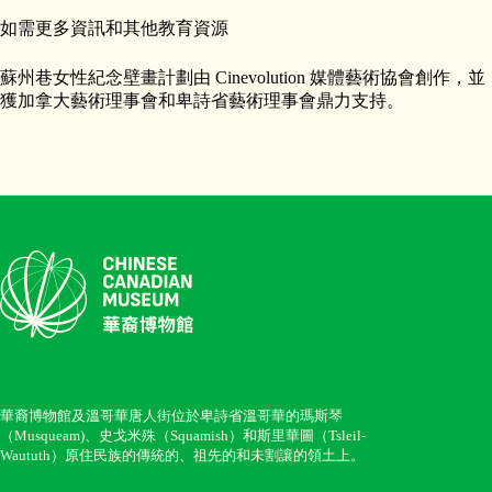
如需更多資訊和其他教育資源
蘇州巷女性紀念壁畫計劃由 Cinevolution 媒體藝術協會創作，並
獲加拿大藝術理事會和卑詩省藝術理事會鼎力支持。
華裔博物館及溫哥華唐人街位於卑詩省溫哥華的瑪斯琴
（Musqueam)、史戈米殊（Squamish）和斯里華圖（Tsleil-
Waututh）原住民族的傳統的、祖先的和未割讓的領土上。