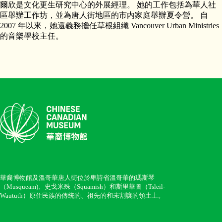
爾欣是文化更生研究中心的外展經理。 她的工作包括為華人社
區舉辦工作坊，並為唐人街地區的市内家庭舉辦夏令營。 自
2007 年以來，她還義務擔任草根組織 Vancouver Urban Ministries
的音樂學校主任。
華裔博物館及溫哥華唐人街位於卑詩省溫哥華的瑪斯琴
（Musqueam)、史戈米殊（Squamish）和斯里華圖（Tsleil-
Waututh）原住民族的傳統的、祖先的和未割讓的領土上。