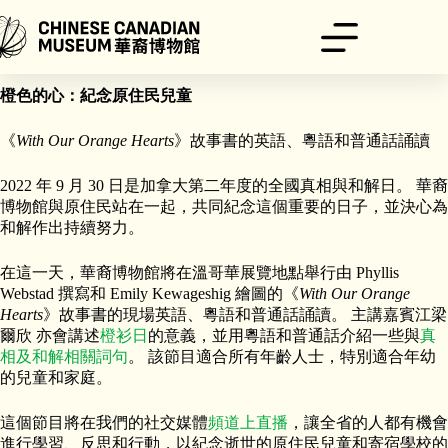
跳
至
主
橙色的心：紀念原住民兒童
要
內
橙色的心：紀念原住民兒童
容
《
With Our Orange Hearts
》故事書的英語、粵語和普通話誦讀
2022 年 9 月 30 日是加拿大第二年度的全國真相與和解日。 華裔
博物館與原住民站在一起，共同紀念這個重要的日子，並決心為
和解作出持續努力。
在這一天，華裔博物館將在溫哥華展覽地點舉行由 Phyllis
Webstad 撰寫和 Emily Kewageshig 繪圖的《
With Our Orange
Hearts
》故事書的現場英語、粵語和普通話誦讀。 主講嘉賓江梁
爾欣 亦會講述
橙衫日
的意義，並用粵語和普通話介紹一些與
真
相及和解相關詞句
。 該節目適合所有年齡人士，特別適合年幼
的兒童和家庭。
這個節目將在我們的社交媒體
頻道上直播
，讓全省的人都有機會
進行學習、反思和行動，以紀念逝世的原住民兒童和寄宿學校的