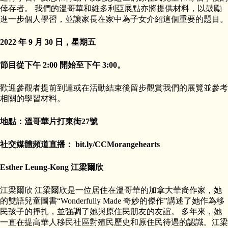
倖存者。 我們的溫哥華和維多利亞展點亦將提供材料，以鼓勵
進一步個人學習，並讓家長在家中為子女介​​紹這個重要的題目。
2022 年 9 月 30 日，星期五
節目從下午 2:00 開始至下午 3:00。
歡迎參觀者提前到達或在活動結束後留步觀賞我們的展覽並參考
相關的學習材料。
地點：溫哥華片打東街27號
社交媒體頻道直播： bit.ly/CCMorangehearts
Esther Leung-Kong 江梁爾欣
江梁爾欣 江梁爾欣是一位居住在溫哥華的加拿大華裔作家，她
的雙語兒童圖書“Wonderfully Made 奇妙的傑作”講述了她作為移
民孩子的掙扎，並強調了她與原住民朋友的友誼。 多年來，她
一直在提高華人移民社區對殖民歷史和原住民待遇的認識。江梁