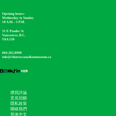
Opening hours:
Wednesday to Sunday
10 A.M. - 5 P.M.
51 E Pender St
Vancouver, B.C.
V6A 1S9
604.262.0990
info@chinesecanadianmuseum.ca
撰寫評論
意見回饋
隱私政策
聯絡我們
简体中文