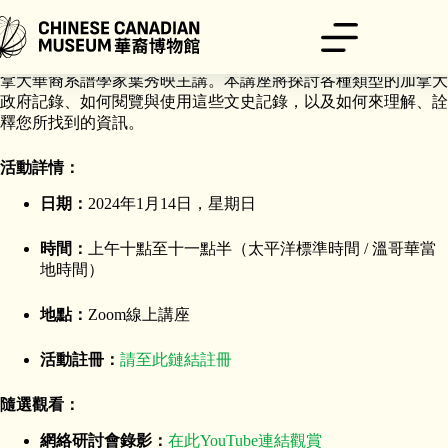
跳
至
主
華裔博物館的「尋找你的家族足跡」系列活動的開幕講座將由加
要
拿大華裔系譜學家葉秀映主講。本講座將探討各種類型的加拿大
內
政府記錄、如何閱覽與使用這些文史記錄，以及如何來理解、詮
容
釋您所找到的資訊。
活動詳情：
日期：
2024年1月14日，星期日
時間：
上午十點至十一點半（太平洋標準時間 / 溫哥華當
地時間）
地點：
Zoom線上講座
活動註冊：
請至此鏈結註冊
隨選觀看：
網絡研討會錄影：
在此YouTube連結觀賞