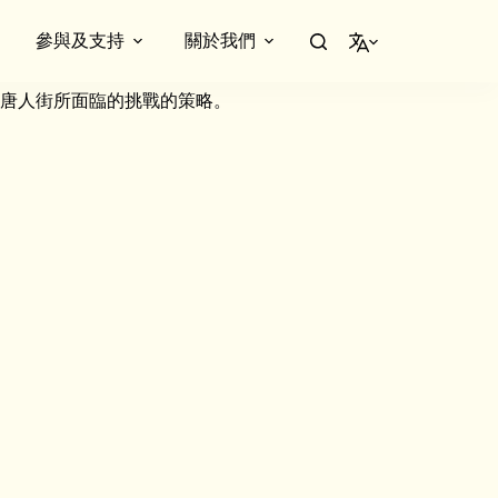
參與及支持
關於我們
繁體中文
出的嘉賓，深入探討《醒僑》，並探討二戰期間加拿大華人的愛
唐人街所面臨的挑戰的策略。