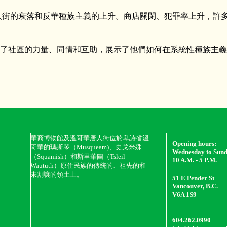
人街的衰落和反華種族主義的上升。商店關閉、犯罪率上升，許
了社區的力量、同情和互助，展示了他們如何在系統性種族主義
華裔博物館及溫哥華唐人街位於卑詩省溫
Opening hours:
哥華的瑪斯琴（Musqueam)、史戈米殊
Wednesday to Sun
（Squamish）和斯里華圖（Tsleil-
10 A.M. - 5 P.M.
Waututh）原住民族的傳統的、祖先的和
未割讓的領土上。
51 E Pender St
Vancouver, B.C.
V6A 1S9
604.262.0990