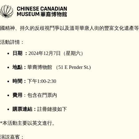
跳
至
主
《醒僑》是溫哥華粵劇團的一部融合歌劇，旨在揭示加拿大華人
要
國精神、持久的反歧視鬥爭以及溫哥華唐人街的豐富文化遺產等
內
容
活動詳情：
日期 ：
2024年12月7日（星期六）
地點：
華裔博物館 （51 E Pender St.)
時間：
下午1:00-2:30
費用
：包含在門票内
購票連結：
註冊鏈接如下
*本活動主要以英文進行。
演説嘉賓：