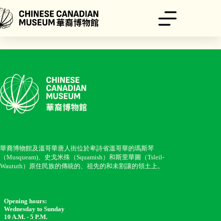
跳
至
主
要
內
容
華裔博物館及溫哥華唐人街位於卑詩省溫哥華的瑪斯琴
（Musqueam)、史戈米殊（Squamish）和斯里華圖（Tsleil-
Waututh）原住民族的傳統的、祖先的和未割讓的領土上。
Opening hours:
Wednesday to Sunday
10 A.M. - 5 P.M.