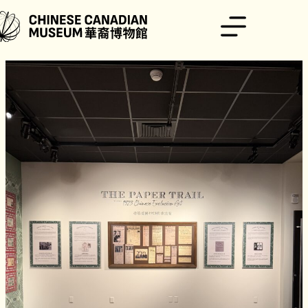
跳
至
主
要
內
容