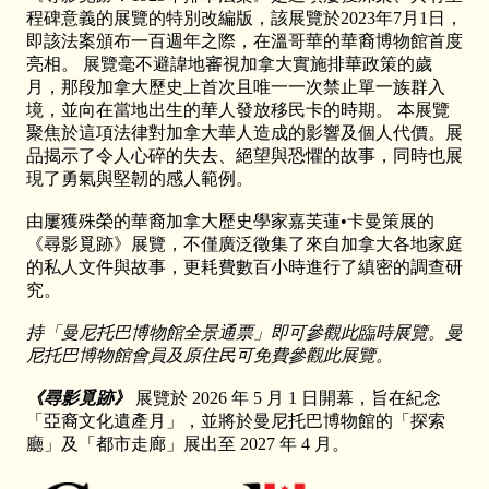
程碑意義的展覽的特別改編版，該展覽於2023年7月1日，
即該法案頒布一百週年之際，在溫哥華的華裔博物館首度
亮相。 展覽毫不避諱地審視加拿大實施排華政策的歲
月，那段加拿大歷史上首次且唯一一次禁止單一族群入
境，並向在當地出生的華人發放移民卡的時期。 本展覽
聚焦於這項法律對加拿大華人造成的影響及個人代價。展
品揭示了令人心碎的失去、絕望與恐懼的故事，同時也展
現了勇氣與堅韌的感人範例。
由屢獲殊榮的華裔加拿大歷史學家嘉芙蓮•卡曼策展的
《尋影覓跡》展覽，不僅廣泛徵集了來自加拿大各地家庭
的私人文件與故事，更耗費數百小時進行了縝密的調查研
究。
持「曼尼托巴博物館全景通票」即可參觀此臨時展覽。曼
尼托巴博物館會員及原住民可免費參觀此展覽。
《尋影覓跡》
展覽於 2026 年 5 月 1 日開幕，旨在紀念
「亞裔文化遺產月」，並將於曼尼托巴博物館的「探索
廳」及「都市走廊」展出至 2027 年 4 月。