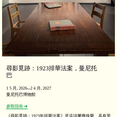
尋影覓跡：1923排華法案，曼尼托
巴
–
1 5 月, 2026
2 4 月, 2027
曼尼托巴博物館
參觀指南
《尋影覓跡：1923年排華法案》是這項屢獲殊榮、具有里