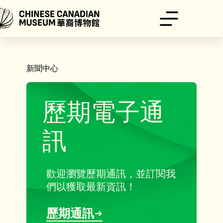
跳
至
主
要
內
容
新聞中心
歷期電子通
訊
歡迎瀏覽歷期通訊，並訂閱我
們以獲取最新資訊！
歷期通訊