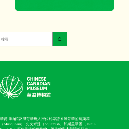
找
不
到
符
合
條
件
的
結
果
華裔博物館及溫哥華唐人街位於卑詩省溫哥華的瑪斯琴
（Musqueam)、史戈米殊（Squamish）和斯里華圖（Tsleil-