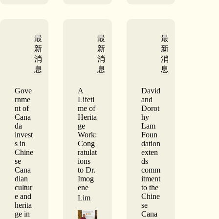
Museum
Named
Finalist
for
2026
最
最
最
Business
新
新
新
Distinction
Awards
消
消
消
息
息
息
Gove
A
David
rnme
Lifeti
and
nt of
me of
Dorot
Cana
Herita
hy
da
ge
Lam
invest
Work:
Foun
s in
Cong
dation
Chine
ratulat
exten
se
ions
ds
Cana
to Dr.
comm
dian
Imog
itment
cultur
ene
to the
e and
Chine
Lim
herita
se
ge in
Cana