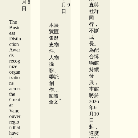
月 8
月 9
直與
日
日
社群
同
The
行，
本展
Busin
不斷
覽匯
ess
成
集歷
Distin
長。
ction
史物
Awar
為配
件、
ds
合博
人物
recog
物館
攝
nize
持續
影、
organ
發
委託
izatio
展，
ns
創
across
本館
作…
the
將於
閱讀
Great
2026
華
全文
er
年6
裔
Vanc
博
月10
ouver
物
日
regio
館
起，
n that
呈
have
適度
獻