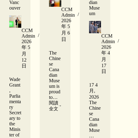
Vanc
dian
ouver
Muse
CCM
um
Admin
2026
年 5
CCM
月 6
Admin
CCM
日
2026
Admin
2026
年 5
The
年 4
月
Chine
月
12
se
17
日
Cana
日
dian
Wade
Muse
Grant
17 4
um is
,
月,
proud
Parlia
2026
to…
menta
The
閱讀
ry
Chine
A
全文
Secret
Lifetime
se
ary to
of
Cana
the
Heritage
dian
Work:
Minis
Muse
Congratulations
ter of
…