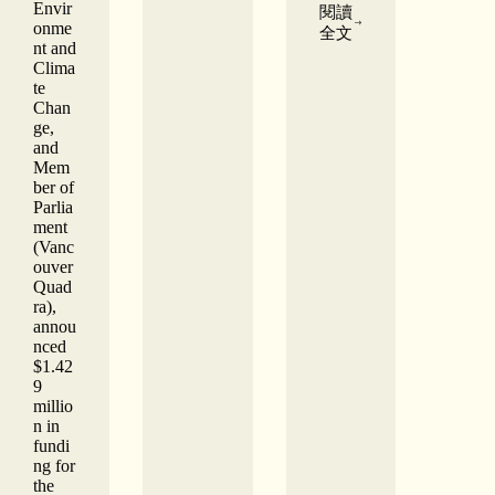
to
Envir
閱讀
Dr.
onme
David
全文
Imogene
nt and
and
Lim
Clima
Dorothy
Lam
te
Foundation
Chan
extends
ge,
commitment
and
to
Mem
the
ber of
Chinese
Parlia
Canadian
ment
Museum
(Vanc
ouver
Quad
ra),
annou
nced
$1.42
9
millio
n in
fundi
ng for
the