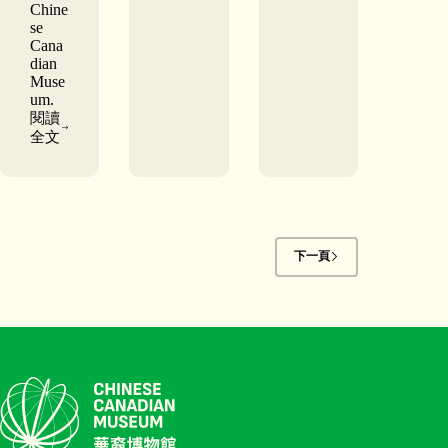
Chine
se
Cana
dian
Muse
um.
閱讀
Government
全文
of
Canada
invests
in
Chinese
Canadian
culture
下一頁
and
heritage
in
Vancouver