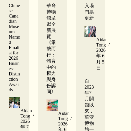
Chine
華裔
入場
se
博物
門票
Cana
館呈
更新
dian
獻全
Muse
新展
um
覽
Name
Aidan
d
《承
Tong
Finali
勢而
2026
st for
行：
年 6
2026
體育
月 5
Busin
中的
日
ess
權力
Distin
ction
與身
自
Awar
份認
2023
ds
同》
年7
月開
館以
Aidan
來，
Aidan
Tong
華裔
Tong
2026
博物
2026
年 7
年 6
館一