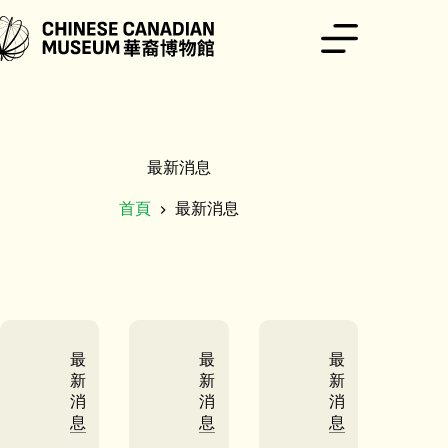
跳
至
主
要
內
容
最新消息
首頁
最新消息
最
最
最
新
新
新
消
消
消
息
息
息