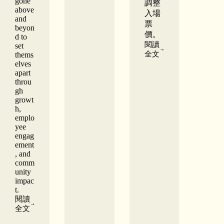
gone
調整
全
above
入場
新
and
票
展
beyon
價。
覽
d to
閱讀
《承
set
入
全文
thems
勢
場
elves
而
門
apart
行：
throu
票
體
gh
更
育
growt
新
中
h,
的
emplo
權
yee
力
engag
與
ement
身
, and
份
comm
認
unity
同》
impac
t.
閱讀
Chinese
全文
Canadian