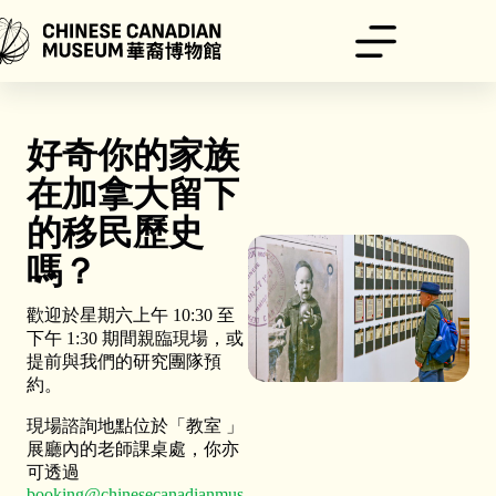
跳
至
主
要
內
容
好奇你的家族
在加拿大留下
的移民歷史
嗎？
歡迎於星期六上午 10:30 至
下午 1:30 期間親臨現場，或
提前與我們的研究團隊預
約。
現場諮詢地點位於「教室 」
展廳內的老師課桌處，你亦
可透過
booking@chinesecanadianmus