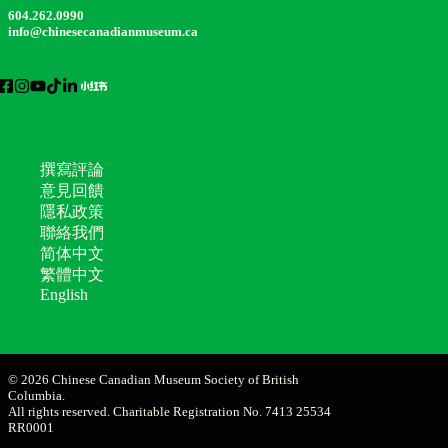
604.262.0990
info@chinesecanadianmuseum.ca
撰寫評論
意見回饋
隱私政策
聯絡我們
简体中文
繁體中文
English
© 2026 Chinese Canadian Museum Society of British
Columbia.
All rights reserved. Charitable Registration No. 7413 25534
RR0001