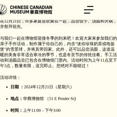
跳
至
内
冬至是一年中夜晚最长的日子，象征冬季的到来。今年的冬至节
容
在12月21日，许多家庭会欢聚在一起，品尝饺子、汤圆和火锅，
并祭拜祖先。
与我们一起在博物馆迎接冬季的到来吧！欢迎大家来参加我们的
亲子手作活动，制作属于你自己的，内含“迷你珍珠奶茶或电饭
煲”的雪景球，并将其带回家。此外，还可以品尝汤圆，这道温
暖的美食非常适合寒冷的季节，也是冬至节的传统佳肴。手工活
动和汤圆品尝已包含在博物馆门票内。活动时间为上午11点至下
午3点，数量有限，送完即止。您绝对不能错过！
活动详情：
日期 ：
2024年12月21日（星期六）
地点：
华裔博物馆 （51 E Pender St
）
时间：
上午11:00 – 下午3:00