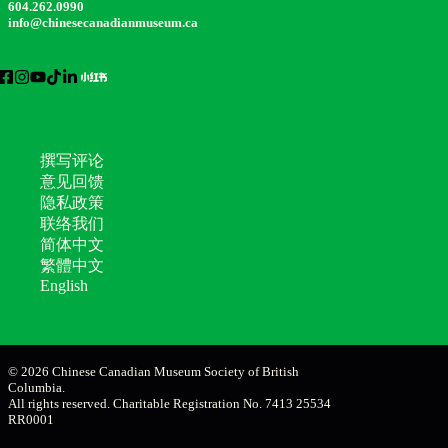
604.262.0990
info@chinesecanadianmuseum.ca
撰写评论
意见回馈
隐私政策
联络我们
简体中文
繁體中文
English
© 2026 Chinese Canadian Museum Society of British
Columbia.
All rights reserved. Charitable Registration No. 7413 25534
RR0001