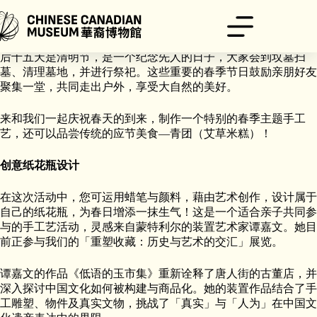
跳
至
内
2025年3月20日是春分，这一天白昼与黑夜的长短相等。春分过
容
后十五天是清明节，是一个纪念先人的日子，大家会到坟墓扫
墓、清理墓地，并进行祭祀。这些重要的春季节日鼓励亲朋好友
聚集一堂，共同走出户外，享受大自然的美好。
来和我们一起庆祝春天的到来，制作一个特别的春季主题手工
艺，还可以品尝传统的应节美食—青团（艾草米糕）！
创意纸花瓶设计
在这次活动中，您可运用蜡笔与颜料，藉由艺术创作，设计属于
自己的纸花瓶，为春日增添一抹生气！这是一个适合亲子共同参
与的手工艺活动，灵感来自蒙特利尔的装置艺术家谭嘉文。她目
前正参与我们的「重塑收藏：历史与艺术的交汇」展览。
谭嘉文的作品《低语的玉市集》重新诠释了唐人街的古董店，并
深入探讨中国文化如何被构建与商品化。她的装置作品结合了手
工雕塑、物件及真实文物，挑战了「真实」与「人为」在中国文