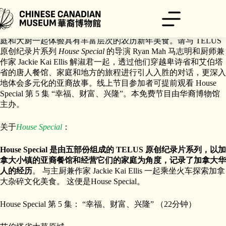
跳
至
内
从传统的发菜汤至奶油芝士馄饨，在艾伯塔省大草原城与华裔家
容
庭和大厨一起体验具有丰富层次的农历新年美食。请与 TELUS
原创纪录片系列
House Special
的导演 Ryan Mah 马志明和厨师兼
作家 Jackie Kai Ellis 解淑君一起，透过他们穿越卑诗省和艾伯塔
省的唐人餐馆、家庭和地方的旅程进行引人入胜的对话，更深入
地体会多元化的亚裔故事。线上节目参加者可提前观看 House
Special 第 5 集 “幸福、财富、兴隆”。本免费节目由华裔博物馆
主办。
关于
House Special
：
House Special 是由五部份组成的 TELUS 原创纪录片系列，以加
拿大小镇的亚裔餐馆和经营它们的家庭为角度，记录了加拿大华
人的经历
。 与主厨兼作家 Jackie Kai Ellis 一起乘坐火车探索加拿
大杂碎文化美食。 这便是House Special。
House Special 第 5 集： “幸福、财富、兴隆” （22分钟）