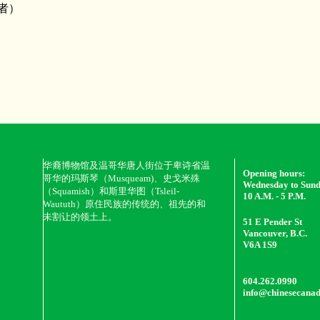
有者）
华裔博物馆及温哥华唐人街位于卑诗省温
Opening hours:
哥华的玛斯琴（Musqueam)、史戈米殊
Wednesday to Sun
（Squamish）和斯里华图（Tsleil-
10 A.M. - 5 P.M.
Waututh）原住民族的传统的、祖先的和
未割让的领土上。
51 E Pender St
Vancouver, B.C.
V6A 1S9
604.262.0990
info@chinesecana