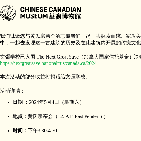
跳
至
内
宗亲会扮演着何等重要的角色？
容
我们诚邀您与黄氏宗亲会的志愿者们一起，去探索血统、家族关
中，一起去发现这一古建筑的历史及在此建筑内开展的传统文化
文彊学校已入围 The Next Great Save（加拿大国
https://nextgreatsave.nationaltrustcanada.ca/2024
本次活动的部分收益将捐赠给文彊学校。
活动详情：
日期 ：
2024年5月4日（星期六）
地点：
黄氏宗亲会（123A E East Pender St）
时间：
下午3:30-4:30