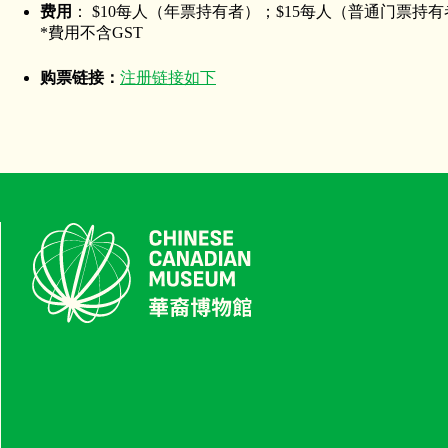
费用
： $10每人（年票持有者）；$15每人（普通门票持
*費用不含GST
购票链接：
注册链接如下