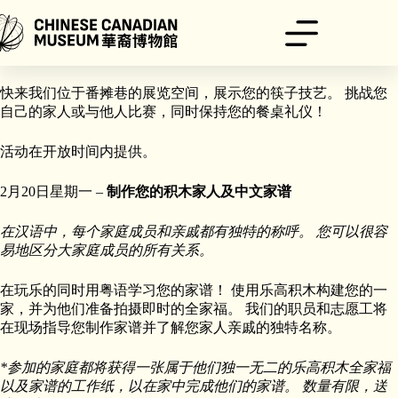
跳
至
内
2月19日星期日 –
筷子挑战赛：你们家谁最快？
容
快来我们位于番摊巷的展览空间，展示您的筷子技艺。 挑战您
自己的家人或与他人比赛，同时保持您的餐桌礼仪！
活动在开放时间内提供。
2月20日星期一 –
制作您的积木家人及中文家谱
在汉语中，每个家庭成员和亲戚都有独特的称呼。 您可以很容
易地区分大家庭成员的所有关系。
在玩乐的同时用粤语学习您的家谱！ 使用乐高积木构建您的一
家，并为他们准备拍摄即时的全家福。 我们的职员和志愿工将
在现场指导您制作家谱并了解您家人亲戚的独特名称。
*参加的家庭都将获得一张属于他们独一无二的乐高积木全家福
以及家谱的工作纸，以在家中完成他们的家谱。 数量有限，送