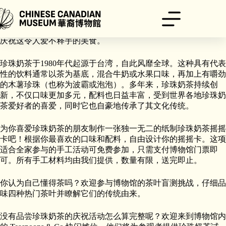
跳
至
内
4月30日是国际珍奶日！我们将于4月26日（周六），与大家一起
容
庆祝这令人爱不释手的美食。
珍珠奶茶于1980年代起源于台湾，自此风靡全球。这种具有代表
性的饮料通常以茶为基底，混合牛奶或水果口味，再加上有嚼劲
的木薯珍珠（也称为波霸或泡泡）。多年来，珍珠奶茶持续创
新，不仅口味更加多元，配料也日益丰富，受到世界各地珍珠奶
茶爱好者的喜爱，同时它也自豪地传承了其文化传统。
为你喜爱珍珠奶茶的朋友制作一张独一无二的纸制珍珠奶茶摇摇
卡吧！根据你最喜欢的口味和配料，自由设计你的摇摇卡。这项
适合全家参与的手工活动可免费参加，只需支付博物馆门票即
可。所有手工材料均由我们提供，数量有限，送完即止。
你认为自己懂得茶吗？欢迎参与博物馆的茶叶盲测挑战，仔细品
味四种热门茶叶并瞭解它们的传统由来。
没有品尝珍珠奶茶的庆祝活动怎么算完整呢？欢迎来到博物馆内