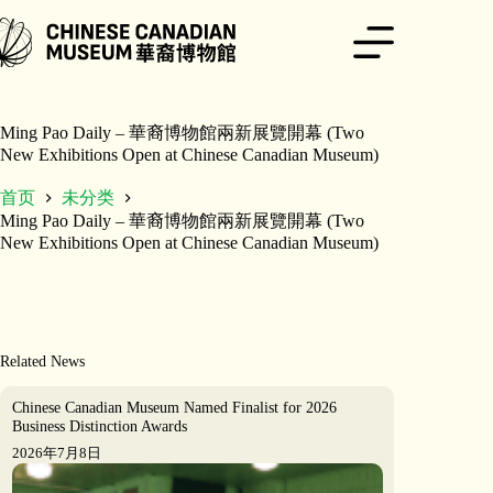
跳
至
内
容
Ming Pao Daily – 華裔博物館兩新展覽開幕 (Two
New Exhibitions Open at Chinese Canadian Museum)
首页
未分类
Ming Pao Daily – 華裔博物館兩新展覽開幕 (Two
New Exhibitions Open at Chinese Canadian Museum)
Related News
Chinese Canadian Museum Named Finalist for 2026
Business Distinction Awards
2026年7月8日