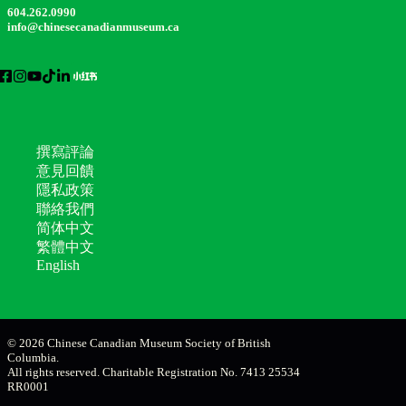
604.262.0990
info@chinesecanadianmuseum.ca
撰寫評論
意見回饋
隱私政策
聯絡我們
简体中文
繁體中文
English
© 2026 Chinese Canadian Museum Society of British
Columbia.
All rights reserved. Charitable Registration No. 7413 25534
RR0001