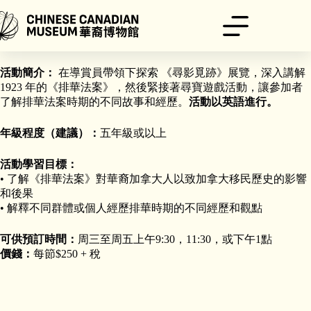
跳
至
主
活動時間：
90分鐘
要
內
活動簡介：
在導賞員帶領下探索 《尋影覓跡》展覽，深入講解
容
1923 年的《排華法案》，然後緊接著尋寶遊戲活動，讓參加者
了解排華法案時期的不同故事和經歷。
活動以英語進行。
年級程度（建議）：
五年級或以上
活動學習目標：
• 了解《排華法案》對華裔加拿大人以致加拿大移民歷史的影響
和後果
• 解釋不同群體或個人經歷排華時期的不同經歷和觀點
可供預訂時間：
周三至周五上午9:30，11:30，或下午1點
價錢：
每節$250 + 稅