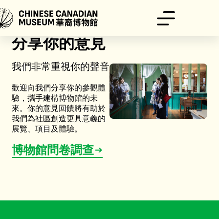
跳
至
主
要
分享你的意見
內
容
我們非常重視你的聲音
歡迎向我們分享你的參觀體
驗，攜手建構博物館的未
來。你的意見回饋將有助於
我們為社區創造更具意義的
展覽、項目及體驗。
博物館問卷調查