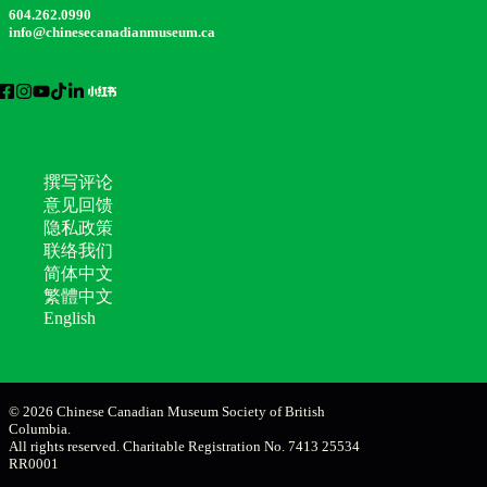
604.262.0990
info@chinesecanadianmuseum.ca
撰写评论
意见回馈
隐私政策
联络我们
简体中文
繁體中文
English
© 2026 Chinese Canadian Museum Society of British
Columbia.
All rights reserved. Charitable Registration No. 7413 25534
RR0001