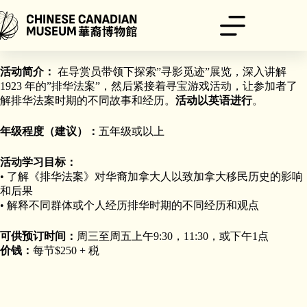
跳
至
内
活动时间：
90分钟
容
活动简介：
在导赏员带领下探索”寻影觅迹”展览，深入讲解
1923 年的”排华法案”，然后紧接着寻宝游戏活动，让参加者了
解排华法案时期的不同故事和经历。
活动以英语进行
。
年级程度（建议）：
五年级或以上
活动学习目标：
• 了解《排华法案》对华裔加拿大人以致加拿大移民历史的影响
和后果
• 解释不同群体或个人经历排华时期的不同经历和观点
可供预订时间：
周三至周五上午9:30，11:30，或下午1点
价钱：
每节$250 + 税