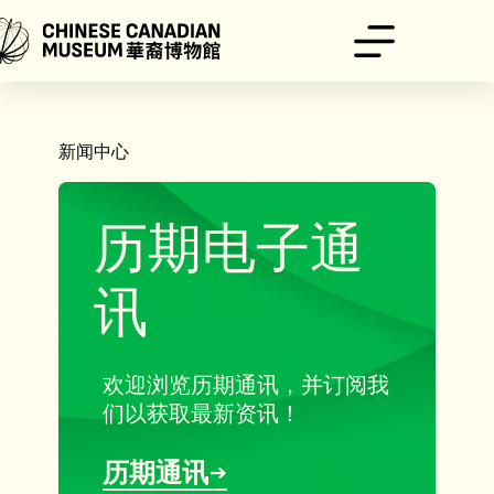
跳
至
内
容
新闻中心
历期电子通
讯
欢迎浏览历期通讯，并订阅我
们以获取最新资讯！
历期通讯