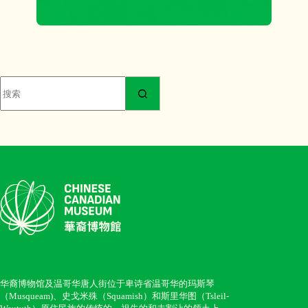
无
结
果
华裔博物馆及温哥华唐人街位于卑诗省温哥华的玛斯琴
（Musqueam)、史戈米殊（Squamish）和斯里华图（Tsleil-